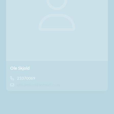
Ole Skjold
23370069
oleujensen@hotmail.com