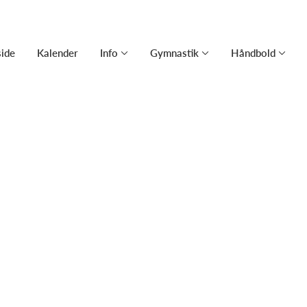
side
Kalender
Info
Gymnastik
Håndbold